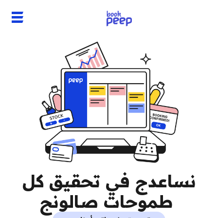
نساعدج في تحقيق كل
طموحات صالونج