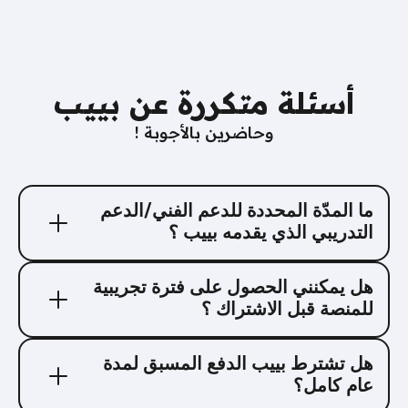
أسئلة متكررة عن بييب
! وحاضرين بالأجوبة
ما المدّة المحددة للدعم الفني/الدعم
التدريبي الذي يقدمه بييب ؟
دعمنا لعمالئنا غير محدود بفترة زمنية! يقدم فريقنا
هل يمكنني الحصول على فترة تجريبية
المتخصص الدعم والمساندة بشكل مستمر، ومهتم بمتابعة
للمنصة قبل الاشتراك ؟
كل احتياجاتك ومعرفة ملاحظاتك.
أكيد! نوفر لك فترة تجريبية مجانية لمدة شهر واحد قبل أن
هل تشترط بييب الدفع المسبق لمدة
يبدأ اشتراكك.
عام كامل؟