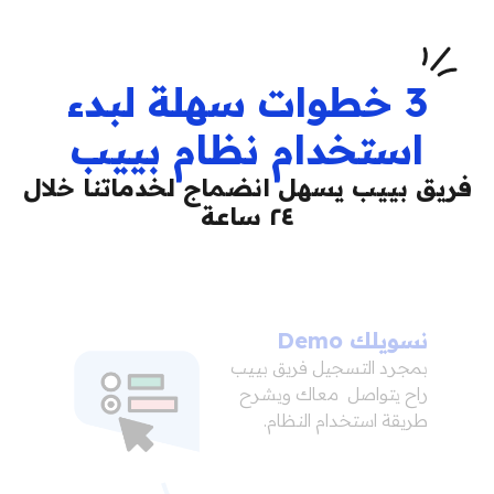
3
خطوات سهلة لبدء
استخدام نظام بييب
فريق بييب يسهل انضماج لخدماتنا خلال
٢٤ ساعة
نسويلك Demo
بمجرد التسجيل فريق بييب
راح يتواصل معاك ويشرح
طريقة استخدام النظام.