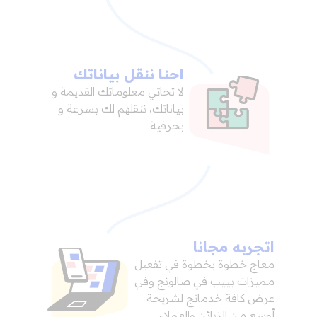
احنا ننقل بياناتك
لا تحاتي معلوماتك القديمة و
بياناتك، ننقلهم لك بسرعة و
بحرفية.
اتجربه مجانا
معاج خطوة بخطوة في تفعيل
مميزات بييب في صالونج وفي
عرض كافة خدماتج لشريحة
أوسع من الزبائن والعملاء.