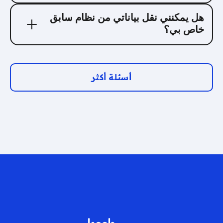
يمكنك الاشتراك لمدة سنة، وإتمام عملية الدفع مسبقاً إذا
هل يمكنني نقل بياناتي من نظام سابق
أردت، لكن اشتراكاتنا شهرية ولا نشترط اشتراكات سنوية.
خاص بي؟
يمكننا مساعدتك في نقل البيانات المهمة ونقل نظامك
الإلكتروني القديم إلى نظام بييب ( قائمة عملائك، إعدادات
النظام الأساسي الخاص بك ) للبدء بشكل سلس وسريع.
أسئلة أكثر