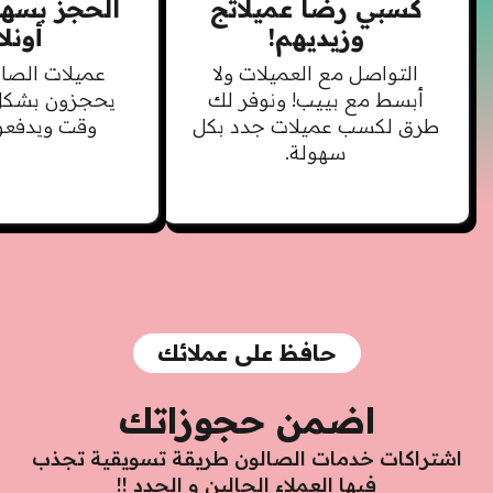
كسبي رضا عميلاتج
الحجز بسهو
وزيديهم!
أونلا
التواصل مع العميلات ولا
عميلات الصال
أبسط مع بييب! ونوفر لك
يحجزون بشكل 
طرق لكسب عميلات جدد بكل
وقت ويدفعون
سهولة.
حافظ على عملائك
اضمن حجوزاتك
اشتراكات خدمات الصالون طريقة تسويقية تجذب
فيها العملاء الحالين و الجدد !!